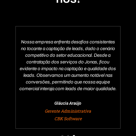
as,
Nossa empresa enfrenta desafios consistentes
Tiv
ras
no tocante a captação de leads, dado o cenário
agên
s, e
competitivo do setor educacional. Desde a
que
ossa
contratação dos serviços do Jonas, ficou
os m
leads
evidente o impacto na captação e qualidade dos
com
tes,
leads. Observamos um aumento notável nas
valo
ção
conversões, permitindo que nossa equipe
c
comercial interaja com leads de maior qualidade.
Gláucia Araújo
Gerente Administrativa
CBK Software