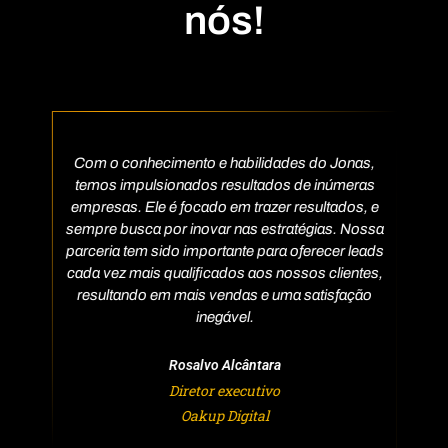
nós!
ias
Com o conhecimento e habilidades do Jonas,
Nos
ltado
temos impulsionados resultados de inúmeras
no 
 são
empresas. Ele é focado em trazer resultados, e
c
Jonas
sempre busca por inovar nas estratégias. Nossa
a de
parceria tem sido importante para oferecer leads
evi
stão
cada vez mais qualificados aos nossos clientes,
le
is
resultando em mais vendas e uma satisfação
!
inegável.
come
Rosalvo Alcântara
Diretor executivo
Oakup Digital