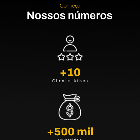
Conheça
Nossos números
+
10
Clientes Ativos
+
500
 mil